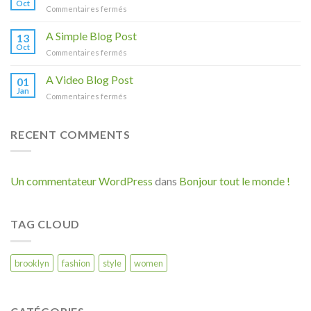
Oct
sur
Commentaires fermés
Just
another
A Simple Blog Post
13
post
Oct
sur
Commentaires fermés
with
A
A
Simple
A Video Blog Post
Gallery
01
Blog
Jan
sur
Commentaires fermés
Post
A
Video
Blog
RECENT COMMENTS
Post
Un commentateur WordPress
dans
Bonjour tout le monde !
TAG CLOUD
brooklyn
fashion
style
women