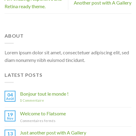
Another post with A Gallery
Retina ready theme.
ABOUT
Lorem ipsum dolor sit amet, consectetuer adipiscing elit, sed
diam nonummy nibh euismod tincidunt.
LATEST POSTS
Bonjour tout le monde !
04
Août
1
Commentaire
Welcome to Flatsome
19
Nov
sur
Commentaires fermés
Welcome
to
Just another post with A Gallery
13
Flatsome