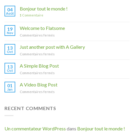
Bonjour tout le monde !
04
Août
1
Commentaire
Welcome to Flatsome
19
Nov
sur
Commentaires fermés
Welcome
to
Just another post with A Gallery
13
Flatsome
Oct
sur
Commentaires fermés
Just
another
A Simple Blog Post
13
post
Oct
sur
Commentaires fermés
with
A
A
Simple
A Video Blog Post
Gallery
01
Blog
Jan
sur
Commentaires fermés
Post
A
Video
Blog
RECENT COMMENTS
Post
Un commentateur WordPress
dans
Bonjour tout le monde !