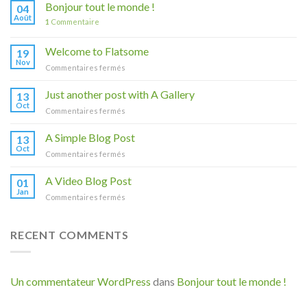
Bonjour tout le monde !
04
Août
1
Commentaire
Welcome to Flatsome
19
Nov
sur
Commentaires fermés
Welcome
to
Just another post with A Gallery
13
Flatsome
Oct
sur
Commentaires fermés
Just
another
A Simple Blog Post
13
post
Oct
sur
Commentaires fermés
with
A
A
Simple
A Video Blog Post
Gallery
01
Blog
Jan
sur
Commentaires fermés
Post
A
Video
Blog
RECENT COMMENTS
Post
Un commentateur WordPress
dans
Bonjour tout le monde !